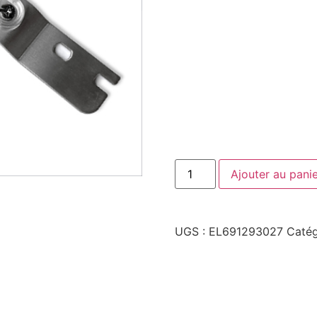
Ajouter au pani
UGS :
EL691293027
Catég