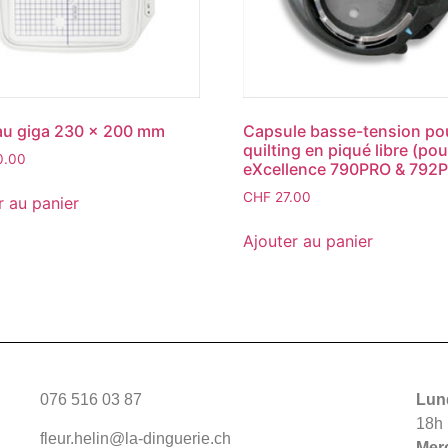
au giga 230 x 200 mm
Capsule basse-tension po
quilting en piqué libre (pou
0.00
eXcellence 790PRO & 792
CHF
27.00
r au panier
Ajouter au panier
076 516 03 87
Lund
18h
fleur.helin@la-dinguerie.ch
Merc