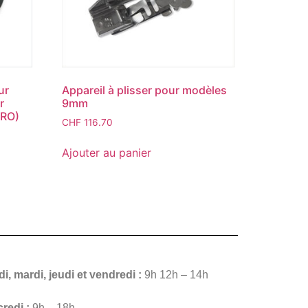
ur
Appareil à plisser pour modèles
r
9mm
PRO)
CHF
116.70
Ajouter au panier
i, mardi, jeudi et vendredi :
9h 12h – 14h
redi :
9h – 18h