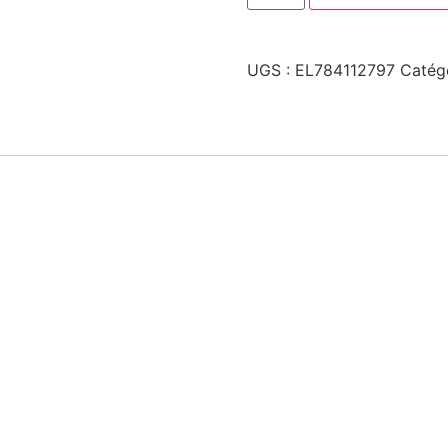
UGS :
EL784112797
Catég