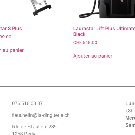
tar S Plus
Laurastar Lift Plus Ultimat
Black
99.00
CHF
549.00
r au panier
Ajouter au panier
076 516 03 87
Lund
18h
fleur.helin@la-dinguerie.ch
Merc
Sam
Rte de St Julien, 285
1258 Perly