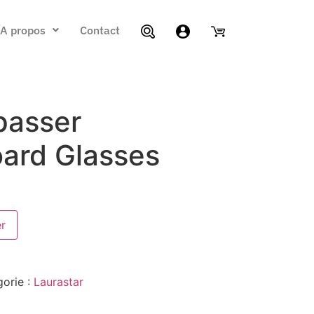
A propos
Contact
passer
ard Glasses
er
orie :
Laurastar