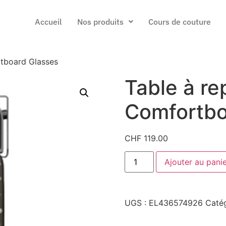
Accueil
Nos produits
Cours de couture
rtboard Glasses
Table à re
Comfortbo
CHF
119.00
Ajouter au pani
UGS :
EL436574926
Catég