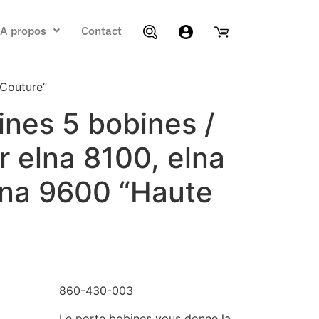
A propos
Contact
 Couture”
ines 5 bobines /
 elna 8100, elna
lna 9600 “Haute
860-430-003
Le porte bobines vous donne la