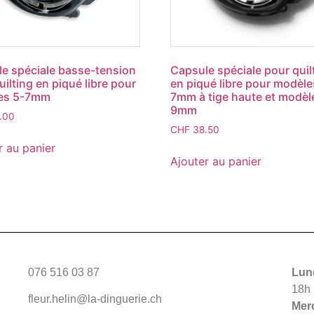
e spéciale basse-tension
Capsule spéciale pour quil
uilting en piqué libre pour
en piqué libre pour modèle
es 5-7mm
7mm à tige haute et modèl
9mm
.00
CHF
38.50
r au panier
Ajouter au panier
076 516 03 87
Lund
18h
fleur.helin@la-dinguerie.ch
Merc