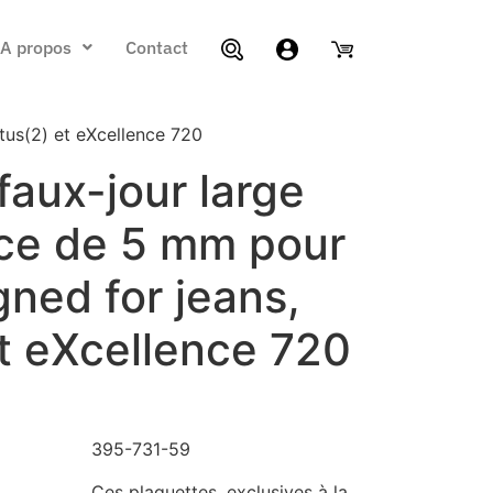
A propos
Contact
tus(2) et eXcellence 720
faux-jour large
ce de 5 mm pour
ned for jeans,
t eXcellence 720
395-731-59
Ces plaquettes, exclusives à la