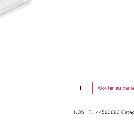
Ajouter au pani
UGS :
EL144593683
Catég