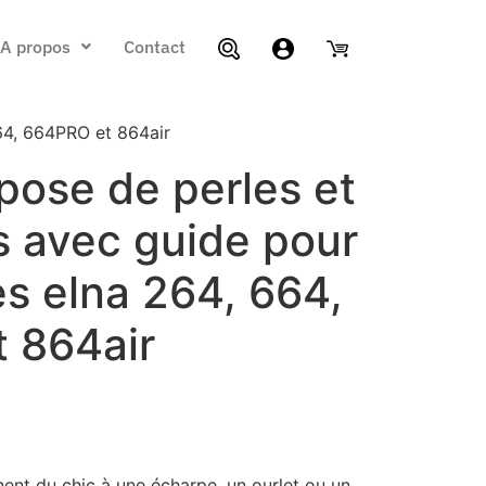
A propos
Contact
64, 664PRO et 864air
pose de perles et
 avec guide pour
s elna 264, 664,
 864air
ent du chic à une écharpe, un ourlet ou un