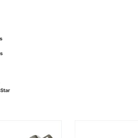
s
0s
0
Star