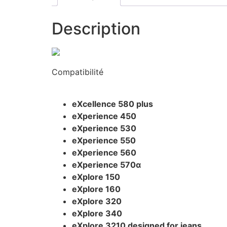
Description
Compatibilité
eXcellence 580 plus
eXperience 450
eXperience 530
eXperience 550
eXperience 560
eXperience 570α
eXplore 150
eXplore 160
eXplore 320
eXplore 340
eXplore 3210 designed for jeans