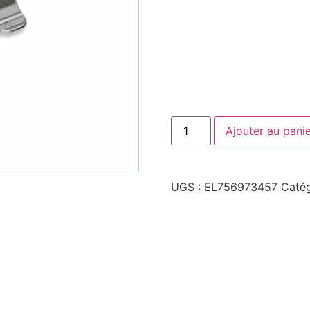
Ajouter au pani
UGS :
EL756973457
Catég