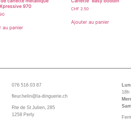
r de canette métallique
Canette “easy bobbin”
Xpressive 970
CHF
2.50
.90
Ajouter au panier
r au panier
076 516 03 87
Lund
18h
fleur.helin@la-dinguerie.ch
Merc
Sam
Rte de St Julien, 285
1258 Perly
Fer