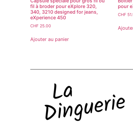
Capsule spéciale pour gros fil ou
Boitie
fil à broder pour eXplore 320,
pour e
340, 3210 designed for jeans,
CHF
51
eXperience 450
CHF
25.00
Ajoute
Ajouter au panier