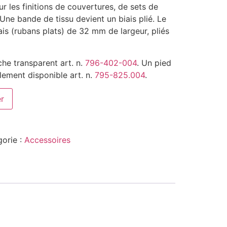
ur les finitions de couvertures, de sets de
ne bande de tissu devient un biais plié. Le
ais (rubans plats) de 32 mm de largeur, pliés
ache transparent art. n.
796-402-004
. Un pied
lement disponible art. n.
795-825.004
.
er
orie :
Accessoires