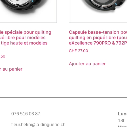
e spéciale pour quilting
Capsule basse-tension po
ué libre pour modèles
quilting en piqué libre (pou
tige haute et modèles
eXcellence 790PRO & 792
CHF
27.00
.50
Ajouter au panier
r au panier
076 516 03 87
Lund
18h
fleur.helin@la-dinguerie.ch