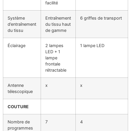
facilité
Système
Entraînement
6 griffes de transport
d’entraînement
du tissu haut
du tissu
de gamme
Éclairage
2 lampes
1 lampe LED
LED + 1
lampe
frontale
rétractable
Antenne
x
x
télescopique
COUTURE
Nombre de
7
4
programmes