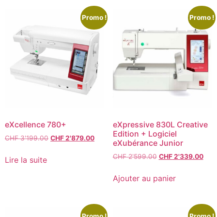
Promo !
Promo !
eXcellence 780+
eXpressive 830L Creative
Edition + Logiciel
CHF
3'199.00
CHF
2'879.00
eXubérance Junior
CHF
2'599.00
CHF
2'339.00
Lire la suite
Ajouter au panier
Promo !
Promo !