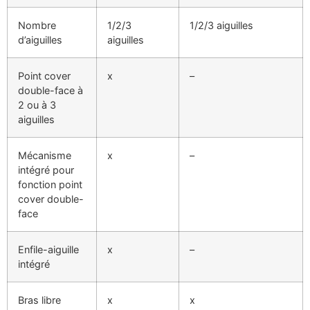
Nombre
1/2/3
1/2/3 aiguilles
d’aiguilles
aiguilles
Point cover
x
–
double-face à
2 ou à 3
aiguilles
Mécanisme
x
–
intégré pour
fonction point
cover double-
face
Enfile-aiguille
x
–
intégré
Bras libre
x
x