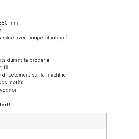
x 360 mm
n
acilité avec coupe-fil intégré
ts durant la broderie
 fil
s directement sur la machine
des motifs
ryEditor
fert!