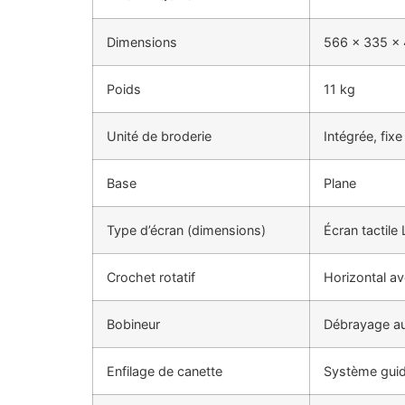
Dimensions
566 x 335 x
Poids
11 kg
Unité de broderie
Intégrée, fixe
Base
Plane
Type d’écran (dimensions)
Écran tactil
Crochet rotatif
Horizontal av
Bobineur
Débrayage a
Enfilage de canette
Système guidé