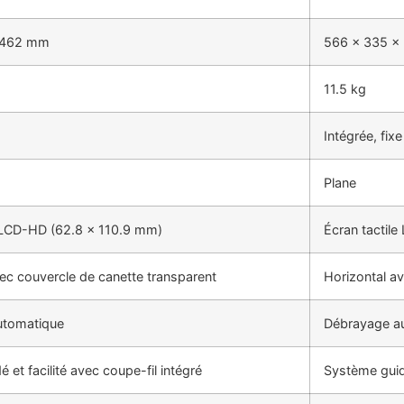
 462 mm
566 x 335 x
11.5 kg
Intégrée, fixe
Plane
e LCD-HD (62.8 x 110.9 mm)
Écran tactil
ec couvercle de canette transparent
Horizontal a
utomatique
Débrayage a
 et facilité avec coupe-fil intégré
Système guidé