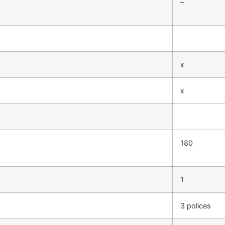
–
x
x
180
1
3 polices