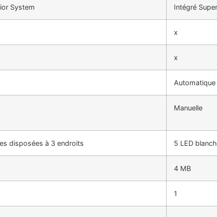
rior System
Intégré Supe
x
x
Automatique
Manuelle
es disposées à 3 endroits
5 LED blanch
4 MB
1