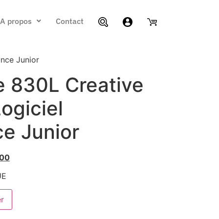
A propos
Contact
ance Junior
e 830L Creative
Logiciel
e Junior
.00
UE
er