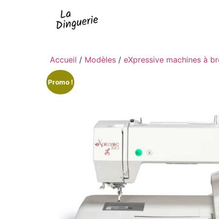
Accueil
/
Modèles
/
eXpressive machines à b
Promo !