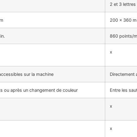
2 et 3 lettres
mm
200 x 360 
in.
860 points/m
x
accessibles sur la machine
Directement 
uts ou après un changement de couleur
Entre les sa
x
x