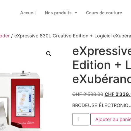
Accueil
Nos produits
Cours de couture
roder
/ eXpressive 830L Creative Edition + Logiciel eXubér
eXpressiv
Edition + 
eXubéranc
CHF
2'599.00
CHF
2'339
BRODEUSE ÉLECTRONIQ
Ajouter au pani