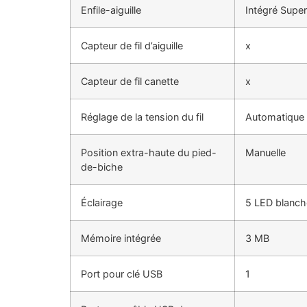
Enfile-aiguille
Intégré Supe
Capteur de fil d’aiguille
x
Capteur de fil canette
x
Réglage de la tension du fil
Automatique
Position extra-haute du pied-
Manuelle
de-biche
Éclairage
5 LED blanch
Mémoire intégrée
3 MB
Port pour clé USB
1