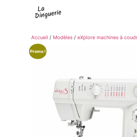
Accueil
/
Modèles
/
eXplore machines à coud
Promo !