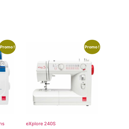
Promo !
Promo !
ans
eXplore 240S