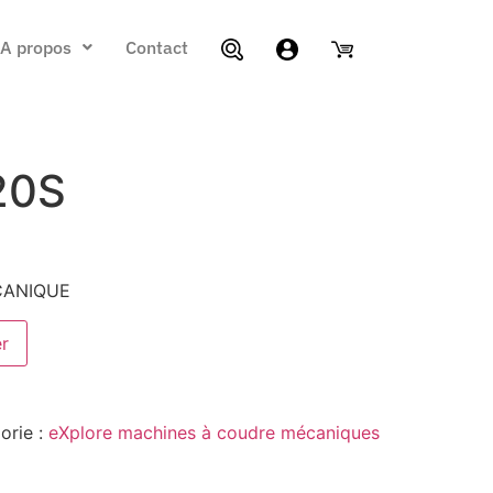
A propos
Contact
20S
CANIQUE
er
orie :
eXplore machines à coudre mécaniques