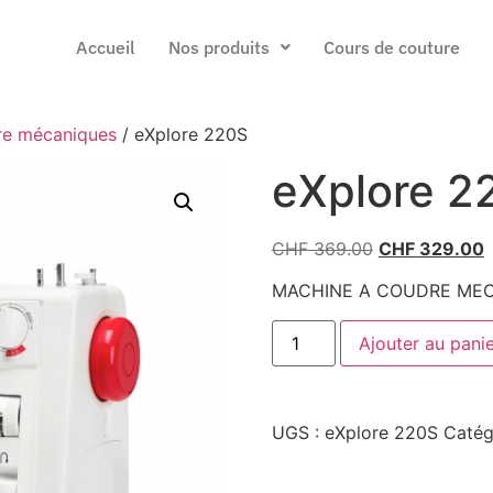
Accueil
Nos produits
Cours de couture
re mécaniques
/ eXplore 220S
eXplore 2
CHF
369.00
CHF
329.00
MACHINE A COUDRE ME
Ajouter au pani
UGS :
eXplore 220S
Catég