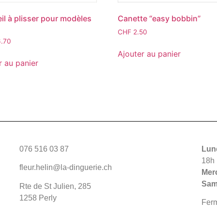
il à plisser pour modèles
Canette “easy bobbin”
CHF
2.50
.70
Ajouter au panier
r au panier
076 516 03 87
Lund
18h
fleur.helin@la-dinguerie.ch
Merc
Sam
Rte de St Julien, 285
1258 Perly
Fer