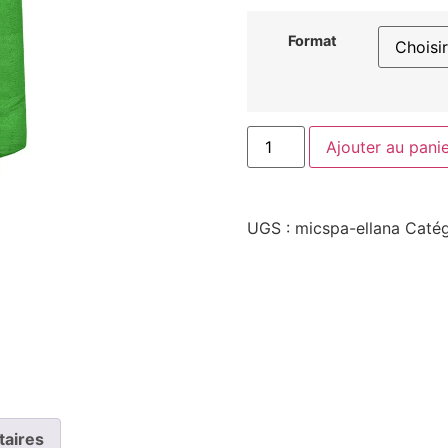
Format
Ajouter au pani
UGS :
micspa-ellana
Catég
taires