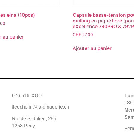
es elna (10pcs)
Capsule basse-tension po
quilting en piqué libre (pou
.00
eXcellence 790PRO & 792
CHF
27.00
r au panier
Ajouter au panier
076 516 03 87
Lund
18h
fleur.helin@la-dinguerie.ch
Merc
Sam
Rte de St Julien, 285
1258 Perly
Fer