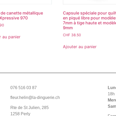
r de canette métallique
Capsule spéciale pour quil
Xpressive 970
en piqué libre pour modèle
7mm à tige haute et modèl
.90
9mm
CHF
38.50
r au panier
Ajouter au panier
076 516 03 87
Lund
18h
fleur.helin@la-dinguerie.ch
Merc
Sam
Rte de St Julien, 285
1258 Perly